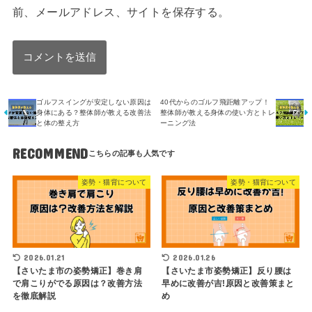
前、メールアドレス、サイトを保存する。
ゴルフスイングが安定しない原因は
40代からのゴルフ飛距離アップ！
身体にある？整体師が教える改善法
整体師が教える身体の使い方とトレ
と体の整え方
ーニング法
RECOMMEND
姿勢・猫背について
姿勢・猫背について
2026.01.21
2026.01.26
【さいたま市の姿勢矯正】巻き肩
【さいたま市姿勢矯正】反り腰は
で肩こりがでる原因は？改善方法
早めに改善が吉!原因と改善策まと
を徹底解説
め