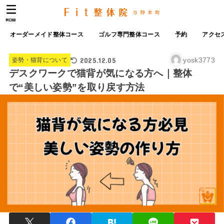
MENU
オーダーメイド整体コース
ゴルフ専門整体コース
予約
アクセ
2025.12.05
yosk3773
姿勢・猫背について
デスクワークで猫背が気になる方へ｜整体
で“美しい姿勢”を取り戻す方法