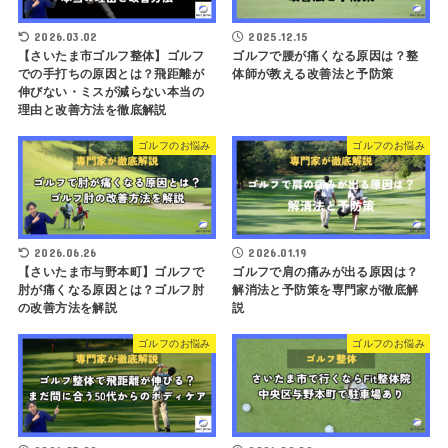
2026.03.02
2025.12.15
【さいたま市ゴルフ整体】ゴルフ
ゴルフで腰が痛くなる原因は？整
での手打ちの原因とは？飛距離が
体師が教える改善法と予防策
伸びない・ミスが減らない本当の
理由と改善方法を徹底解説
ゴルフのお悩み
ゴルフのお悩み
2026.06.26
2026.01.19
【さいたま市与野本町】ゴルフで
ゴルフで肩の痛みが出る原因は？
肘が痛くなる原因とは？ゴルフ肘
解消法と予防策を専門家が徹底解
の改善方法を解説
説
ゴルフのお悩み
ゴルフのお悩み