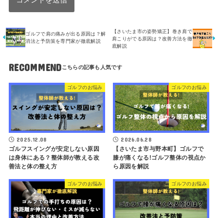
【さいたま市の姿勢矯正】巻き肩で
ゴルフで肩の痛みが出る原因は？解
肩こりがでる原因は？改善方法を徹
消法と予防策を専門家が徹底解説
底解説
RECOMMEND
ゴルフのお悩み
ゴルフのお悩み
2025.12.08
2026.06.28
ゴルフスイングが安定しない原因
【さいたま市与野本町】ゴルフで
は身体にある？整体師が教える改
膝が痛くなる!ゴルフ整体の視点か
善法と体の整え方
ら原因を解説
ゴルフのお悩み
ゴルフのお悩み