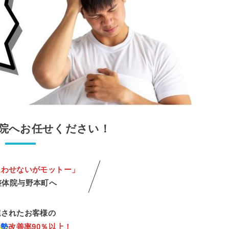
院へお任せください！
通わせないがモットー」
t整体院与野本町へ
院されたお客様の
姿勢
改善率90％以上！