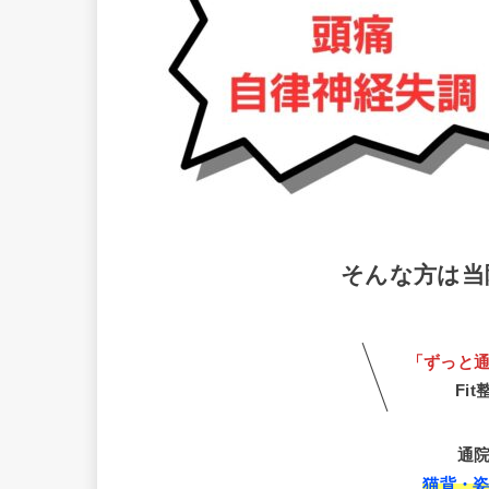
そんな方は当
「ずっと
Fi
通
猫背・