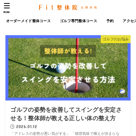
MENU
オーダーメイド整体コース
ゴルフ専門整体コース
予約
アクセ
ゴルフのお悩み
ゴルフの姿勢を改善してスイングを安定さ
せる！整体師が教える正しい体の整え方
2026.01.12
「アドレスの姿勢が悪い気がする」 「猫背気味で構えが決まらな