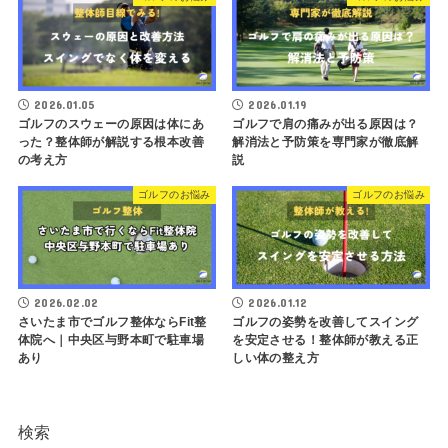
2026.01.05
2026.01.19
ゴルフのスウェーの原因は体にあ
ゴルフで肩の痛みが出る原因は？
った？整体師が解説する根本改善
解消法と予防策を専門家が徹底解
の考え方
説
ゴルフのお悩み
ゴルフのお悩み
2026.02.02
2026.01.12
さいたま市でゴルフ整体ならFit整
ゴルフの姿勢を改善してスイング
体院へ｜中央区与野本町で駐車場
を安定させる！整体師が教える正
あり
しい体の整え方
検索