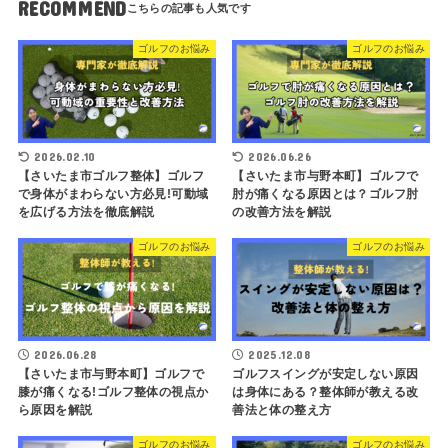
RECOMMEND
ゴルフのお悩み
ゴルフのお悩み
2026.02.10
2026.06.26
【さいたま市ゴルフ整体】ゴルフ
【さいたま市与野本町】ゴルフで
で身体がまわらない方必見!可動域
肘が痛くなる原因とは？ゴルフ肘
を広げる方法を徹底解説
の改善方法を解説
ゴルフのお悩み
ゴルフのお悩み
2026.06.28
2025.12.08
【さいたま市与野本町】ゴルフで
ゴルフスイングが安定しない原因
膝が痛くなる!ゴルフ整体の視点か
は身体にある？整体師が教える改
ら原因を解説
善法と体の整え方
ゴルフのお悩み
ゴルフのお悩み